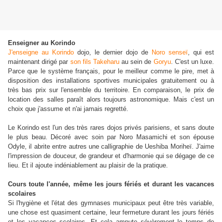
Enseigner au Korindo
J'enseigne au Korindo
dojo, le dernier dojo de
Noro senseï
, qui est
maintenant dirigé par
son fils Takeharu
au sein de
Goryu
. C'est un luxe.
Parce que le système français, pour le meilleur comme le pire, met à
disposition des installations sportives municipales gratuitement ou à
très bas prix sur l'ensemble du territoire. En comparaison, le prix de
location des salles paraît alors toujours astronomique. Mais c'est un
choix que j'assume et n'ai jamais regretté.
Le Korindo est l'un des très rares dojos privés parisiens, et sans doute
le plus beau. Décoré avec soin par Noro Masamichi et son épouse
Odyle, il abrite entre autres une calligraphie de Ueshiba Moriheï. J'aime
l'impression de douceur, de grandeur et d'harmonie qui se dégage de ce
lieu. Et il ajoute indéniablement au plaisir de la pratique.
Cours toute l'année, même les jours fériés et durant les vacances
scolaires
Si l'hygiène et l'état des gymnases municipaux peut être très variable,
une chose est quasiment certaine, leur fermeture durant les jours fériés
et les vacances scolaires. Et cela ampute sévèrement le temps de