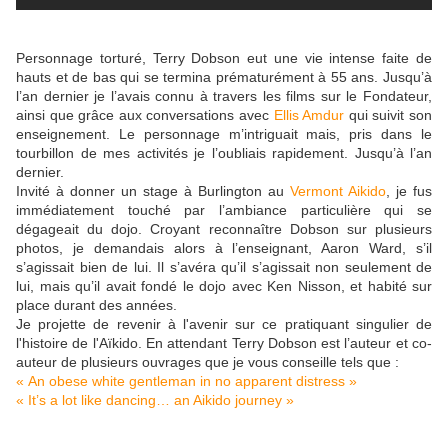
Personnage torturé, Terry Dobson eut une vie intense faite de
hauts et de bas qui se termina prématurément à 55 ans. Jusqu’à
l’an dernier je l’avais connu à travers les films sur le Fondateur,
ainsi que grâce aux conversations avec
Ellis Amdur
qui suivit son
enseignement. Le personnage m’intriguait mais, pris dans le
tourbillon de mes activités je l’oubliais rapidement. Jusqu’à l’an
dernier.
Invité à donner un stage à Burlington au
Vermont Aikido
, je fus
immédiatement touché par l’ambiance particulière qui se
dégageait du dojo. Croyant reconnaître Dobson sur plusieurs
photos, je demandais alors à l’enseignant, Aaron Ward, s’il
s’agissait bien de lui. Il s’avéra qu’il s’agissait non seulement de
lui, mais qu’il avait fondé le dojo avec Ken Nisson, et habité sur
place durant des années.
Je projette de revenir à l'avenir sur ce pratiquant singulier de
l'histoire de l'Aïkido. En attendant Terry Dobson est l’auteur et co-
auteur de plusieurs ouvrages que je vous conseille tels que :
« An obese white gentleman in no apparent distress »
« It’s a lot like dancing… an Aikido journey »