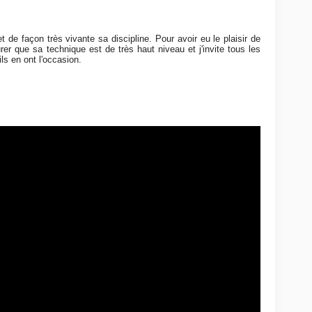
 de façon très vivante sa discipline. Pour avoir eu le plaisir de
urer que sa technique est de très haut niveau et j'invite tous les
ils en ont l'occasion.