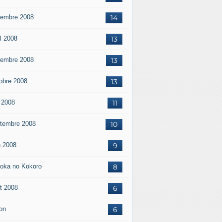
embre 2008
14
il 2008
13
embre 2008
13
obre 2008
13
 2008
11
tembre 2008
10
n 2008
9
oka no Kokoro
8
t 2008
6
on
6