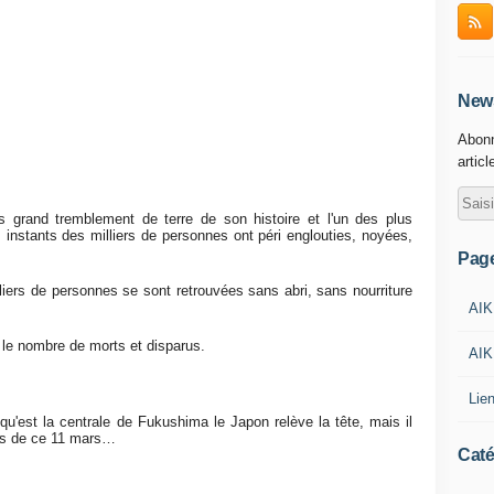
News
Abonn
articl
 grand tremblement de terre de son histoire et l'un des plus
instants des milliers de personnes ont péri englouties, noyées,
Pag
liers de personnes se sont retrouvées sans abri, sans nourriture
AIK
 le nombre de morts et disparus.
AIK
Lie
qu'est la centrale de Fukushima le Japon relève la tête, mais il
res de ce 11 mars…
Caté