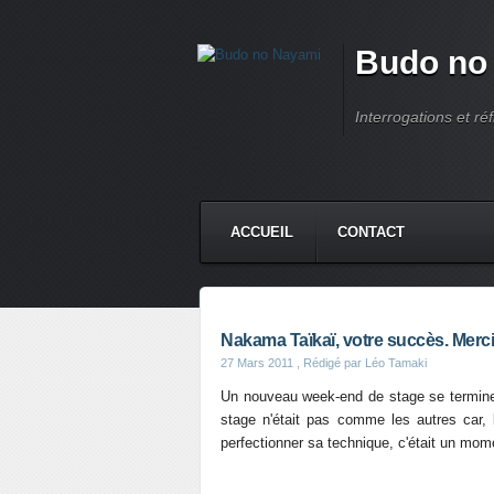
Budo no
Interrogations et réf
ACCUEIL
CONTACT
Nakama Taïkaï, votre succès. Merci
27 Mars 2011
, Rédigé par Léo Tamaki
Un nouveau week-end de stage se termine
stage n'était pas comme les autres car,
perfectionner sa technique, c'était un mom