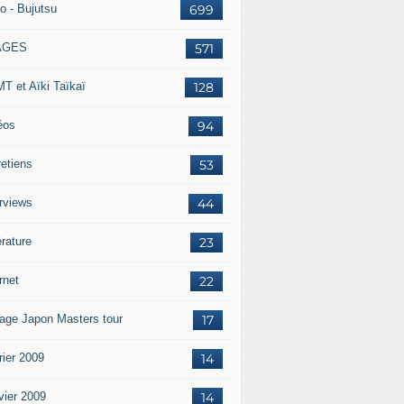
o - Bujutsu
699
AGES
571
T et Aïki Taïkaï
128
éos
94
retiens
53
erviews
44
érature
23
rnet
22
age Japon Masters tour
17
rier 2009
14
vier 2009
14