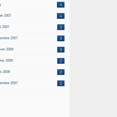
g
4
let 2007
4
t 2007
3
embre 2007
3
vier 2008
3
rier 2008
2
s 2008
2
embre 2007
2