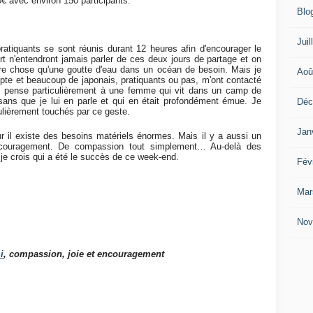
€ avec environ 150 participants.
Blo
Juil
atiquants se sont réunis durant 12 heures afin d'encourager le
art n'entendront jamais parler de ces deux jours de partage et on
re chose qu'une goutte d'eau dans un océan de besoin. Mais je
Aoû
te et beaucoup de japonais, pratiquants ou pas, m'ont contacté
 Je pense particulièrement à une femme qui vit dans un camp de
 sans que je lui en parle et qui en était profondément émue. Je
Déc
ulièrement touchés par ce geste.
Jan
r il existe des besoins matériels énormes. Mais il y a aussi un
'encouragement. De compassion tout simplement… Au-delà des
a je crois qui a été le succès de ce week-end.
Fév
Mar
Nov
i
, compassion, joie et encouragement