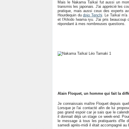
Mais le Nakama Taïkaï fut aussi un mome
transmis les japonais. J'ai apprécié les 
pratique, mais aussi ceux des experts av
Hourdequin du
dojo Tenchi
. Le Taïkaï m'a 
et l'Aïkido Iwama ryu. J'ai pris beaucoup d
répondant à mes nombreuses questions.
Alain Floquet, un homme qui fait la diff
Je connaissais maître Floquet depuis quel
Lorsque je l'ai contacté afin de lui propo
pas grand espoir car je sais que le calend
il donnait déjà un stage ce week-end. Pourt
le message à tous les pratiquants d'Ile d
samedi après-midi il était accompagné au