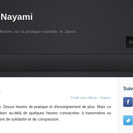
 Nayami
lexions sur la pratique martiale, le Japon...
Suiv
Publié dans
#Budo - Bujutsu
. Douze heures de pratique et d'enseignement de plus. Mais ce
 bien au-delà de quelques heures consacrées à transmettre ou
ent de solidarité et de compassion.