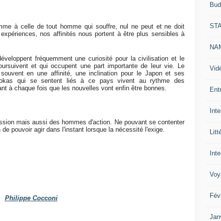
Bud
ST
mme à celle de tout homme qui souffre, nul ne peut et ne doit
s expériences, nos affinités nous portent à être plus sensibles à
NAM
développent fréquemment une curiosité pour la civilisation et le
poursuivent et qui occupent une part importante de leur vie. Le
Vid
souvent en une affinité, une inclination pour le Japon et ses
dokas qui se sentent liés à ce pays vivent au rythme des
ant à chaque fois que les nouvelles vont enfin être bonnes.
Ent
Int
ion mais aussi des hommes d'action. Ne pouvant se contenter
n de pouvoir agir dans l'instant lorsque la nécessité l'exige.
Litt
Inte
Voy
Fév
Philippe Cocconi
Jan