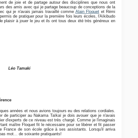
nt de joie et de partage autour des disciplines que nous ont
cours des amis avec qui je partage beaucoup de conceptions de la
ec qui je n'avais jamais travaillé comme
Alain Floquet
et Rémi
permis de pratiquer pour la première fois leurs écoles, l'Aïkibudo
e plaisir à jouer le jeu et ils ont tous deux été très généreux en
Léo Tamaki
érence
ques années et nous avions toujours eu des relations cordiales.
ser de participer au Nakama Taïkaï je dois avouer que je n'avais
rier d'experts de ce niveau est très chargé. Comme je l'imaginais
ant maître Floquet fit le nécessaire pour se libérer et fit passer
e France de son école grâce à ses assistants. Lorsqu'il arriva
 bas mot… de soixante pratiquants!