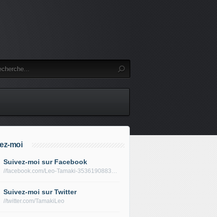
ez-moi
Suivez-moi sur Facebook
//facebook.com/Leo-Tamaki-353619088319688/
Suivez-moi sur Twitter
//twitter.com/TamakiLeo