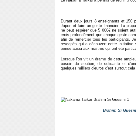
Le Nakama Taïkaï a permis de réunir 5 000
Durant deux jours 8 enseignants et 150 pr
Japon et faire un geste financier. La plup
ne peut espérer que 5 000€ ne soient aut
crois profondément que chaque geste comp
afin de remercier tous les participants.
rescapés qui a découvert cette initiative
pense aussi aux maîtres qui ont été partic
Lorsque l'on vit un drame de cette ampleu
besoin de soutien, de solidarité et d
quelques milliers d'euros c'est surtout cel
Brahim Si Guesm