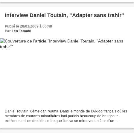
Interview Daniel Toutain, "Adapter sans trahir"
Publié le 28/03/2009 à 00:48
Par
Léo Tamaki
Daniel Toutain, 6ème dan Iwama. Dans le monde de l'Aïkido français où les
membres de courants minoritaires font parfois beaucoup de bruit pour
exister on est en droit de croire que l'on va se retrouver en face d'un
prosélyte qui prêche avec la foi des...