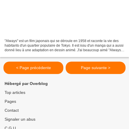
"Always" est un film japonais qui se déroule en 1958 et raconte la vie des
habitants d'un quartier populaire de Tokyo. Il est issu d'un manga qui a aussi
donné lieu à une adaptation en dessin animé. J'ai beaucoup aimé "Always".
Il y a pourtant des choses...
< Page précédente
Page suivante >
Hébergé par Overblog
Top articles
Pages
Contact
Signaler un abus
C.G.U.