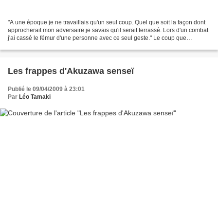
"A une époque je ne travaillais qu'un seul coup. Quel que soit la façon dont
approcherait mon adversaire je savais qu'il serait terrassé. Lors d'un combat
j'ai cassé le fémur d'une personne avec ce seul geste." Le coup que
démontra Akuzawa senseï un soir...
Les frappes d'Akuzawa senseï
Publié le 09/04/2009 à 23:01
Par
Léo Tamaki