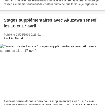
pendant 24h. Rien de réellement spectaculaire à première vue. Pourtant je
ressens le même sentiment de chaleur humaine que lorsque je regarde les
nuits de Tokyo du sommet d'un...
Stages supplémentaires avec Akuzawa senseï
les 16 et 17 avril
Publié le 03/04/2009 à 23:01
Par
Léo Tamaki
Akuzawa senseï donnera deux cours supplémentaires les 16 et 17 avril.
Akuzawa senseï à Herblay le 16 avril Horaires: 18h30 à 21h30 Lieu: Dojo