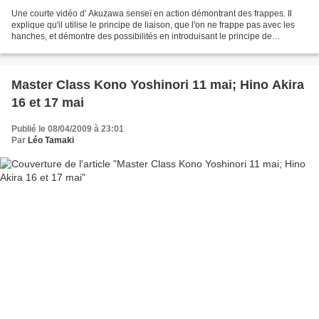
Une courte vidéo d' Akuzawa senseï en action démontrant des frappes. Il
explique qu'il utilise le principe de liaison, que l'on ne frappe pas avec les
hanches, et démontre des possibilités en introduisant le principe de
tenchi(jin). J'aime beaucoup cette...
Master Class Kono Yoshinori 11 mai; Hino Akira
16 et 17 mai
Publié le 08/04/2009 à 23:01
Par
Léo Tamaki