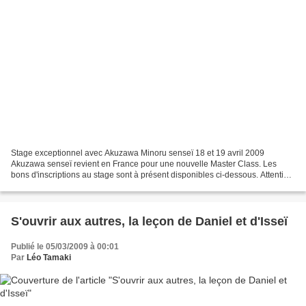
Stage exceptionnel avec Akuzawa Minoru senseï 18 et 19 avril 2009
Akuzawa senseï revient en France pour une nouvelle Master Class. Les
bons d'inscriptions au stage sont à présent disponibles ci-dessous. Attention,
les places sont comme toujours limitées...
S'ouvrir aux autres, la leçon de Daniel et d'Isseï
Publié le 05/03/2009 à 00:01
Par
Léo Tamaki