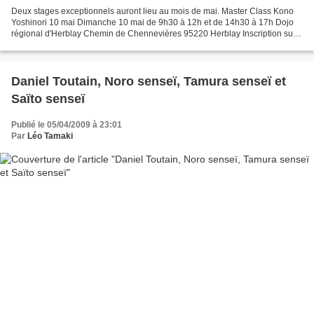
Deux stages exceptionnels auront lieu au mois de mai. Master Class Kono
Yoshinori 10 mai Dimanche 10 mai de 9h30 à 12h et de 14h30 à 17h Dojo
régional d'Herblay Chemin de Chennevières 95220 Herblay Inscription sur
place: stage complet 75 euros, demi-journée...
Daniel Toutain, Noro senseï, Tamura senseï et
Saïto senseï
Publié le 05/04/2009 à 23:01
Par
Léo Tamaki