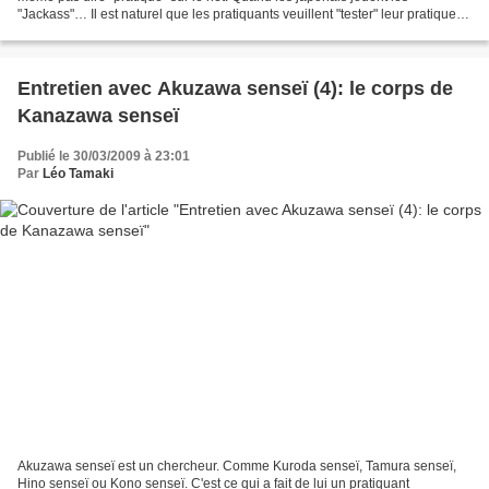
"Jackass"… Il est naturel que les pratiquants veuillent "tester" leur pratique.
Mais il importe qu'il y ait quelque...
Entretien avec Akuzawa senseï (4): le corps de
Kanazawa senseï
Publié le 30/03/2009 à 23:01
Par
Léo Tamaki
Akuzawa senseï est un chercheur. Comme Kuroda senseï, Tamura senseï,
Hino senseï ou Kono senseï. C'est ce qui a fait de lui un pratiquant