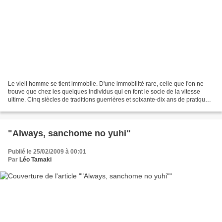
Le vieil homme se tient immobile. D'une immobilité rare, celle que l'on ne
trouve que chez les quelques individus qui en font le socle de la vitesse
ultime. Cinq siècles de traditions guerrières et soixante-dix ans de pratique
coulent dans les veines...
"Always, sanchome no yuhi"
Publié le 25/02/2009 à 00:01
Par
Léo Tamaki