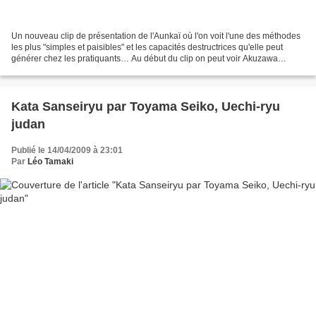
Un nouveau clip de présentation de l'Aunkaï où l'on voit l'une des méthodes
les plus "simples et paisibles" et les capacités destructrices qu'elle peut
générer chez les pratiquants… Au début du clip on peut voir Akuzawa
senseï pratiquer dans la nature....
Kata Sanseiryu par Toyama Seiko, Uechi-ryu
judan
Publié le 14/04/2009 à 23:01
Par
Léo Tamaki