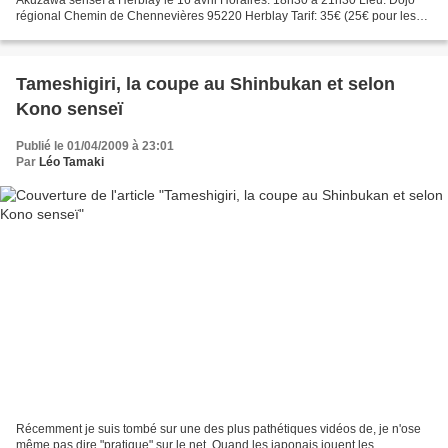
régional Chemin de Chennevières 95220 Herblay Tarif: 35€ (25€ pour les
participants au stage du week-end) Akuzawa...
Tameshigiri, la coupe au Shinbukan et selon
Kono senseï
Publié le 01/04/2009 à 23:01
Par
Léo Tamaki
Récemment je suis tombé sur une des plus pathétiques vidéos de, je n'ose
même pas dire "pratique" sur le net. Quand les japonais jouent les