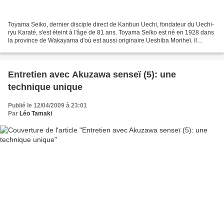
Toyama Seiko, dernier disciple direct de Kanbun Uechi, fondateur du Uechi-
ryu Karaté, s'est éteint à l'âge de 81 ans. Toyama Seïko est né en 1928 dans
la province de Wakayama d'où est aussi originaire Ueshiba Moriheï. Il
commence la pratique du Uechi...
Entretien avec Akuzawa senseï (5): une
technique unique
Publié le 12/04/2009 à 23:01
Par
Léo Tamaki