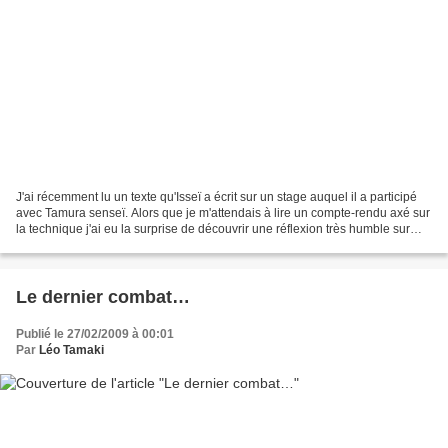
J'ai récemment lu un texte qu'Isseï a écrit sur un stage auquel il a participé
avec Tamura senseï. Alors que je m'attendais à lire un compte-rendu axé sur
la technique j'ai eu la surprise de découvrir une réflexion très humble sur
l'esprit. Je vous laisse...
Le dernier combat…
Publié le 27/02/2009 à 00:01
Par
Léo Tamaki