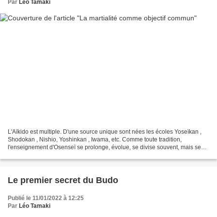
Par
Léo Tamaki
L'Aïkido est multiple. D'une source unique sont nées les écoles Yoseïkan ,
Shodokan , Nishio, Yoshinkan , Iwama, etc. Comme toute tradition,
l'enseignement d'Osenseï se prolonge, évolue, se divise souvent, mais se
rassemble parfois. Les premiers Aïkidays...
Le premier secret du Budo
Publié le 11/01/2022 à 12:25
Par
Léo Tamaki