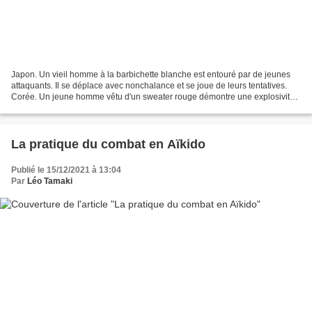
Japon. Un vieil homme à la barbichette blanche est entouré par de jeunes
attaquants. Il se déplace avec nonchalance et se joue de leurs tentatives.
Corée. Un jeune homme vêtu d'un sweater rouge démontre une explosivité
remarquable face à des foules médusées....
La pratique du combat en Aïkido
Publié le 15/12/2021 à 13:04
Par
Léo Tamaki