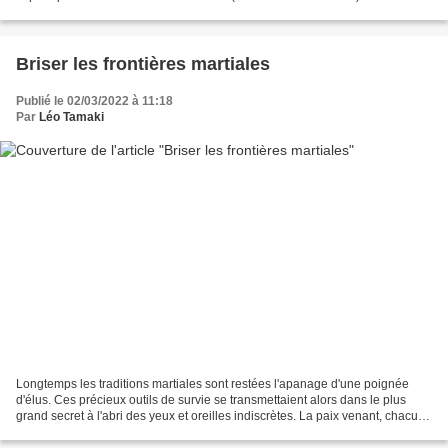
de Bercy 27 Le Mans Avril...
Briser les frontières martiales
Publié le 02/03/2022 à 11:18
Par
Léo Tamaki
Longtemps les traditions martiales sont restées l'apanage d'une poignée
d'élus. Ces précieux outils de survie se transmettaient alors dans le plus
grand secret à l'abri des yeux et oreilles indiscrètes. La paix venant, chacun
voulu avoir accès à ce savoir...