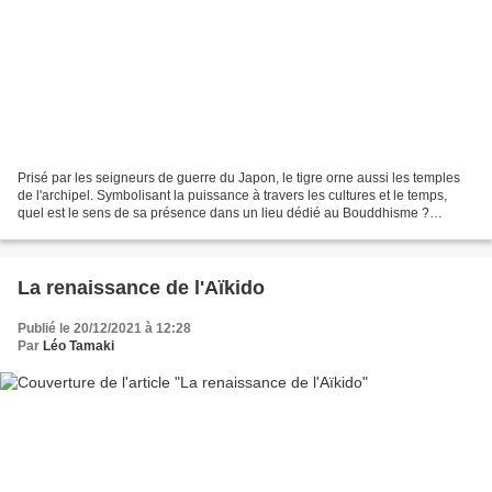
Prisé par les seigneurs de guerre du Japon, le tigre orne aussi les temples
de l'archipel. Symbolisant la puissance à travers les cultures et le temps,
quel est le sens de sa présence dans un lieu dédié au Bouddhisme ?
Physiquement, le tigre incarne à...
La renaissance de l'Aïkido
Publié le 20/12/2021 à 12:28
Par
Léo Tamaki