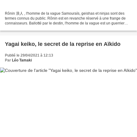
Rônin 浪人 , l'homme de la vague Samouraïs, geishas et ninjas sont des
termes connus du public. Rônin est en revanche réservé à une frange de
connaisseurs. Ballotté par le destin, l'homme de la vague est un guerrier
errant. Statut redouté par la majorité,...
Yagai keiko, le secret de la reprise en Aïkido
Publié le 29/04/2021 à 12:13
Par
Léo Tamaki