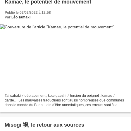
Kamae, le potentiel de mouvement
Publié le 02/02/2022 à 12:58
Par
Léo Tamaki
Tai sabaki ≠ déplacement ; kote gaeshi ≠ torsion du poignet ; kamae ≠
garde… Les mauvaises traductions sont aussi nombreuses que communes
dans le monde du Budo. Loin d'être anecdotiques, ces erreurs sont à la
source de modifications dans la pratique physique...
Misogi 禊, le retour aux sources