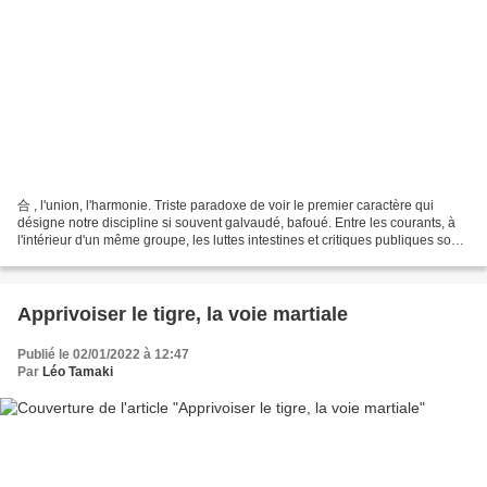
合 , l'union, l'harmonie. Triste paradoxe de voir le premier caractère qui
désigne notre discipline si souvent galvaudé, bafoué. Entre les courants, à
l'intérieur d'un même groupe, les luttes intestines et critiques publiques sont
devenues monnaie courante....
Apprivoiser le tigre, la voie martiale
Publié le 02/01/2022 à 12:47
Par
Léo Tamaki