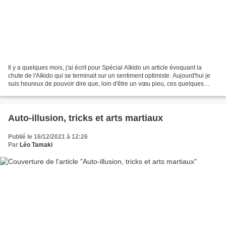
Il y a quelques mois, j'ai écrit pour Spécial Aïkido un article évoquant la
chute de l'Aïkido qui se terminait sur un sentiment optimiste. Aujourd'hui je
suis heureux de pouvoir dire que, loin d'être un vœu pieu, ces quelques
lignes semblent se confirmer....
Auto-illusion, tricks et arts martiaux
Publié le 16/12/2021 à 12:26
Par
Léo Tamaki