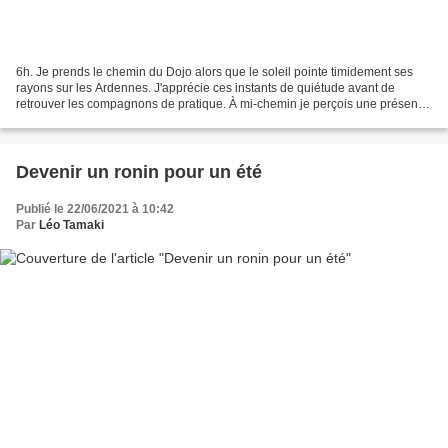
6h. Je prends le chemin du Dojo alors que le soleil pointe timidement ses
rayons sur les Ardennes. J'apprécie ces instants de quiétude avant de
retrouver les compagnons de pratique. À mi-chemin je perçois une présence
tapie à une dizaine de mètres sur...
Devenir un ronin pour un été
Publié le 22/06/2021 à 10:42
Par
Léo Tamaki