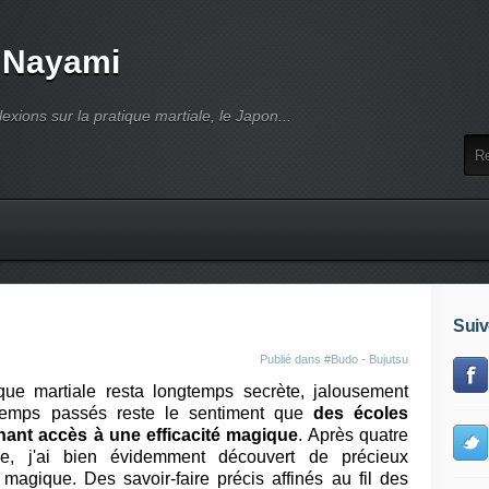
 Nayami
lexions sur la pratique martiale, le Japon...
Suiv
Publié dans
#Budo - Bujutsu
ique martiale resta longtemps secrète, jalousement
 temps passés reste le sentiment que
des écoles
ant accès à une efficacité magique
. Après quatre
e, j'ai bien évidemment découvert de précieux
agique. Des savoir-faire précis affinés au fil des