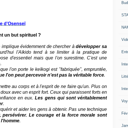
Bud
ST
le d'Osenseï
NAM
t un but spirituel ?
Vid
ue implique évidemment de chercher à
développer sa
Ent
urd'hui l'Aïkido tend à se limiter à la pratique de
ose d'essentiel mais que l'on surestime. C'est une
.
Int
que l'on porte le keïkogi est "fabriquée", empruntée,
ue l'on peut percevoir n'est pas la véritable force
.
Litt
ettre au corps et à l'esprit de ne faire qu'un. Plus on
Inte
 doux avec un esprit fort. Ceux qui paraissent forts en
confiance en eux.
Les gens qui sont véritablement
Voy
er
.
cquérir et aider les gens à obtenir. Pas une technique
Fév
, persévérer. Le courage et la force morale sont
de l'homme
.
Jan