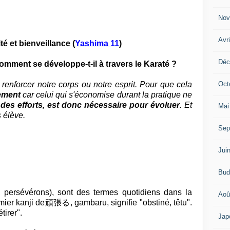
Nov
Avr
ité et bienveillance (
Yashima 11
)
Déc
mment se développe-t-il à travers le Karaté ?
Oct
renforcer notre corps ou notre esprit. Pour que cela
lement
car celui qui s'économise durant la pratique ne
e des efforts, est donc nécessaire pour évoluer
. Et
Mai
 élève.
Sep
Jui
Bud
, persévérons), sont des termes quotidiens dans la
Aoû
mier kanji de
頑張る
, gambaru, signifie "obstiné, têtu".
tirer".
Jap