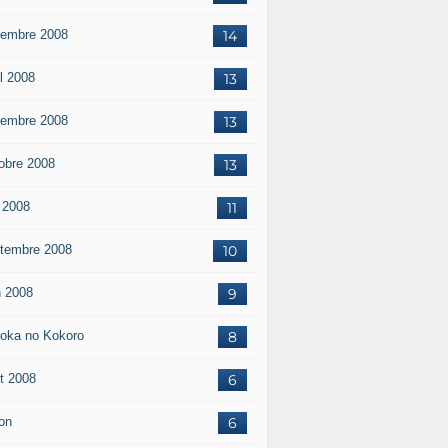
embre 2008
14
il 2008
13
embre 2008
13
obre 2008
13
 2008
11
tembre 2008
10
n 2008
9
oka no Kokoro
8
t 2008
6
on
6