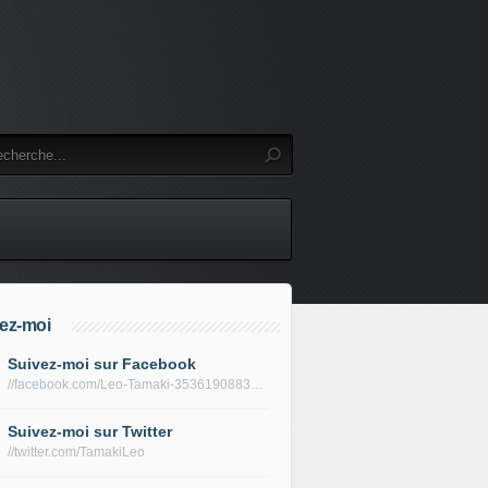
ez-moi
Suivez-moi sur Facebook
//facebook.com/Leo-Tamaki-353619088319688/
Suivez-moi sur Twitter
//twitter.com/TamakiLeo