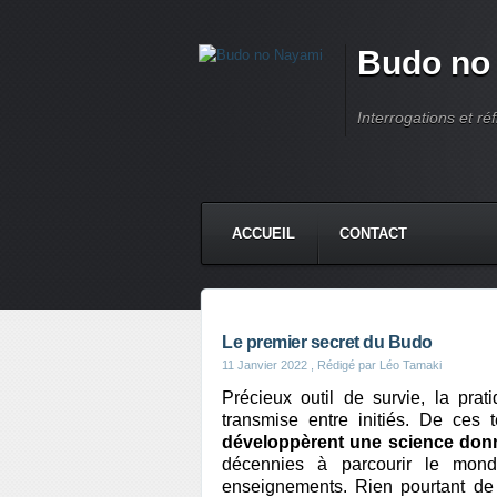
Budo no
Interrogations et réf
ACCUEIL
CONTACT
Le premier secret du Budo
11 Janvier 2022
, Rédigé par Léo Tamaki
Précieux outil de survie, la prat
transmise entre initiés. De ces
développèrent une science donn
décennies à parcourir le mond
enseignements. Rien pourtant de m