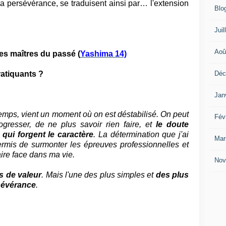
 la persévérance, se traduisent ainsi par… l'extension
Blo
Juil
Aoû
des maîtres du passé (
Yashima 14)
Déc
ratiquants ?
Jan
temps, vient un moment où on est déstabilisé. On peut
Fév
ogresser, de ne plus savoir rien faire, et
le doute
qui forgent le caractère
. La détermination que j'ai
Mar
rmis de surmonter les épreuves professionnelles et
aire face dans ma vie.
Nov
s de valeur
. Mais l'une des plus simples et
des plus
rsévérance
.