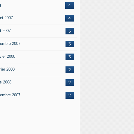
g
4
let 2007
4
t 2007
3
embre 2007
3
vier 2008
3
rier 2008
2
s 2008
2
embre 2007
2