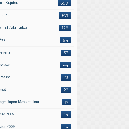
o - Bujutsu
699
AGES
571
T et Aïki Taïkaï
128
éos
94
retiens
53
erviews
44
érature
23
rnet
22
age Japon Masters tour
17
rier 2009
14
vier 2009
14