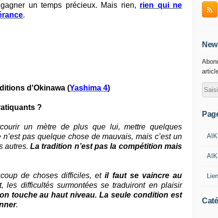
e gagner un temps précieux. Mais rien,
rien qui ne
érance
.
News
Abonn
articl
ditions d'Okinawa (
Yashima 4
)
ratiquants ?
Pag
arcourir un mètre de plus que lui, mettre quelques
AIK
 n’est pas quelque chose de mauvais, mais c’est un
es autres.
La tradition n’est pas la compétition mais
AIK
oup de choses difficiles, et
il faut se vaincre au
Lie
 les difficultés surmontées se traduiront en plaisir
’on touche au haut niveau. La seule condition est
Caté
onner
.