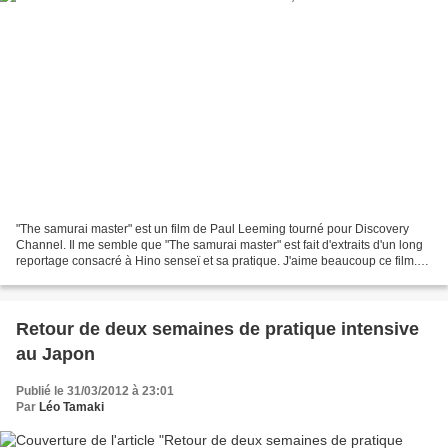
"The samurai master" est un film de Paul Leeming tourné pour Discovery
Channel. Il me semble que "The samurai master" est fait d'extraits d'un long
reportage consacré à Hino senseï et sa pratique. J'aime beaucoup ce film.
Sa brièveté n'autorise pas les...
Retour de deux semaines de pratique intensive
au Japon
Publié le 31/03/2012 à 23:01
Par
Léo Tamaki