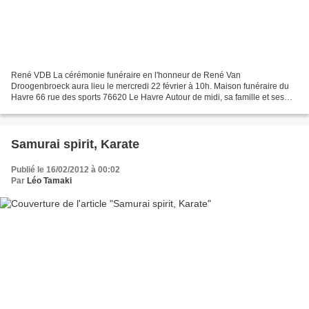
René VDB La cérémonie funéraire en l'honneur de René Van
Droogenbroeck aura lieu le mercredi 22 février à 10h. Maison funéraire du
Havre 66 rue des sports 76620 Le Havre Autour de midi, sa famille et ses
amis pourront se retrouver au dojo, le "sanctuaire"...
Samurai spirit, Karate
Publié le 16/02/2012 à 00:02
Par
Léo Tamaki