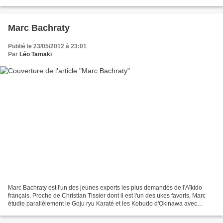
Budoka ou artiste martial? Certains...
Marc Bachraty
Publié le 23/05/2012 à 23:01
Par
Léo Tamaki
Marc Bachraty est l'un des jeunes experts les plus demandés de l'Aïkido
français. Proche de Christian Tissier dont il est l'un des ukes favoris, Marc
étudie parallèlement le Goju ryu Karaté et les Kobudo d'Okinawa avec
Oshiro Zeneï. Je n'ai fait que croiser...