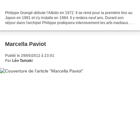
Philippe Grangé débute l'Aïkido en 1972. Il se rend pour la première fois au
Japon en 1981 et s'y installe en 1984. Il y restera neuf ans. Durant son
séjour dans l'archipel Philippe pratiquera intensivement les arts martiaux. A
l'Aïkikaï il suit l'enseignement...
Marcella Paviot
Publié le 29/05/2012 à 23:01
Par
Léo Tamaki