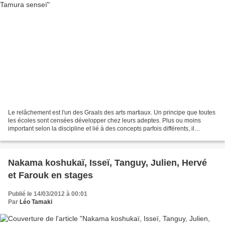
Le relâchement est l'un des Graals des arts martiaux. Un principe que toutes
les écoles sont censées développer chez leurs adeptes. Plus ou moins
important selon la discipline et lié à des concepts parfois différents, il
s'agissait d'une notion fondamentale...
Nakama koshukaï, Isseï, Tanguy, Julien, Hervé
et Farouk en stages
Publié le 14/03/2012 à 00:01
Par
Léo Tamaki