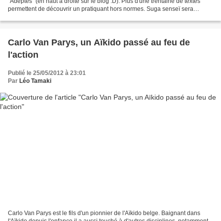
"Adeptes" (en haut à droite sur le blog :D). Plus d'une trentaine de textes
permettent de découvrir un pratiquant hors normes. Suga senseï sera
présent à l'Aïki Taïkaï 2012....
Carlo Van Parys, un Aïkido passé au feu de
l'action
Publié le 25/05/2012 à 23:01
Par
Léo Tamaki
Carlo Van Parys est le fils d'un pionnier de l'Aïkido belge. Baignant dans
l'Aïkido depuis l'enfance il a aussi touché à d'autres disciplines, notamment