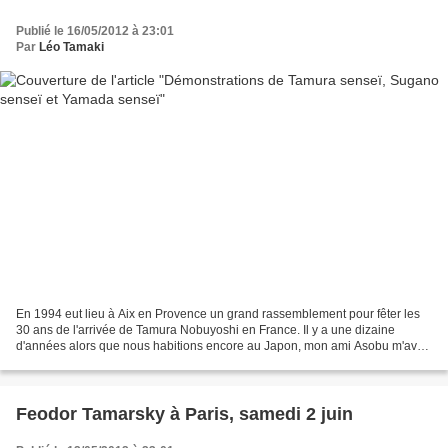
Publié le 16/05/2012 à 23:01
Par
Léo Tamaki
En 1994 eut lieu à Aix en Provence un grand rassemblement pour fêter les
30 ans de l'arrivée de Tamura Nobuyoshi en France. Il y a une dizaine
d'années alors que nous habitions encore au Japon, mon ami Asobu m'avait
donné une vidéo de l'événement. Aujourd'hui...
Feodor Tamarsky à Paris, samedi 2 juin