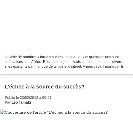
Il existe de nombreux forums sur les arts martiaux et quelques uns sont
spécialisés sur l'Aïkido. Récemment je ne lisais plus beaucoup les divers
sites existants par manque de temps et d'intérêt. A mes yeux il manquait trop
souvent aux forums que je connaissais...
L'échec à la source du succès?
Publié le 23/02/2012 à 00:01
Par
Léo Tamaki