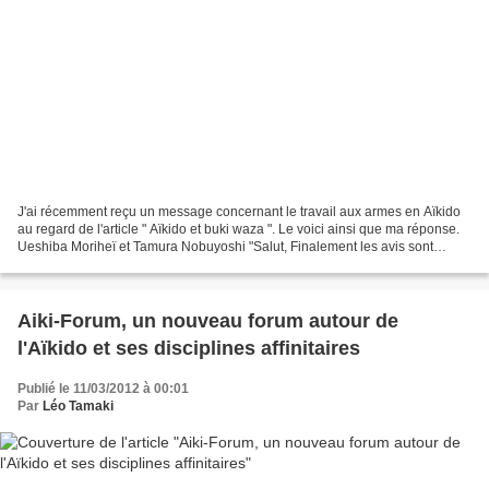
J'ai récemment reçu un message concernant le travail aux armes en Aïkido
au regard de l'article " Aïkido et buki waza ". Le voici ainsi que ma réponse.
Ueshiba Moriheï et Tamura Nobuyoshi "Salut, Finalement les avis sont
partagés et on ne sait pas quoi...
Aiki-Forum, un nouveau forum autour de
l'Aïkido et ses disciplines affinitaires
Publié le 11/03/2012 à 00:01
Par
Léo Tamaki