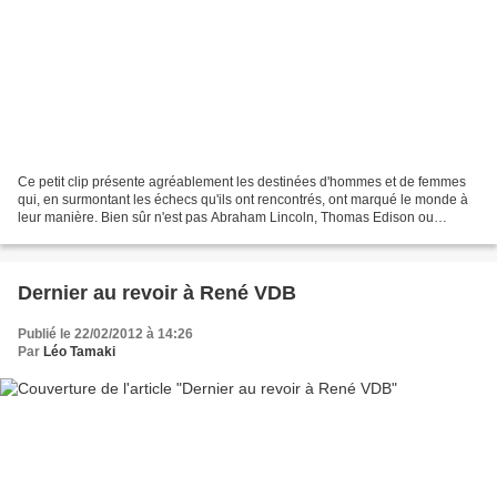
Ce petit clip présente agréablement les destinées d'hommes et de femmes
qui, en surmontant les échecs qu'ils ont rencontrés, ont marqué le monde à
leur manière. Bien sûr n'est pas Abraham Lincoln, Thomas Edison ou
Michael Jordan qui veut, et le succès...
Dernier au revoir à René VDB
Publié le 22/02/2012 à 14:26
Par
Léo Tamaki