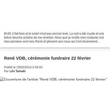
6h30, il fait frais et le soleil n'est pas encore levé. La nuit a été courte et une
brève douche achève de me réveiller. Alors que je revêts mon costume noir
mes pensées vont vers René et glissent vers ceux qui l'ont récemment
précédé. Jean-Yves Le Vourch...
René VDB, cérémonie funéraire 22 février
Publié le 19/02/2012 à 00:01
Par
Léo Tamaki