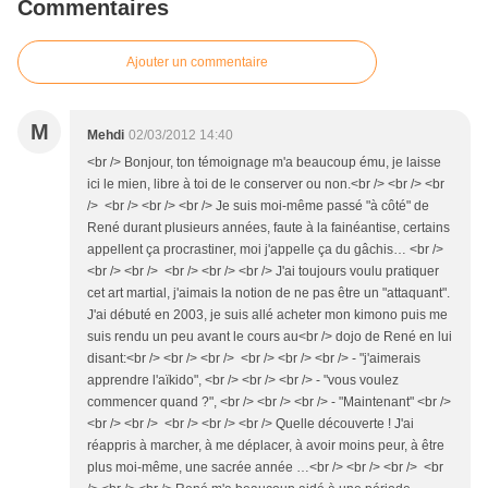
Commentaires
Ajouter un commentaire
M
Mehdi
02/03/2012 14:40
<br /> Bonjour, ton témoignage m'a beaucoup ému, je laisse
ici le mien, libre à toi de le conserver ou non.<br /> <br /> <br
/> <br /> <br /> <br /> Je suis moi-même passé "à côté" de
René durant plusieurs années, faute à la fainéantise, certains
appellent ça procrastiner, moi j'appelle ça du gâchis… <br />
<br /> <br /> <br /> <br /> <br /> J'ai toujours voulu pratiquer
cet art martial, j'aimais la notion de ne pas être un "attaquant".
J'ai débuté en 2003, je suis allé acheter mon kimono puis me
suis rendu un peu avant le cours au<br /> dojo de René en lui
disant:<br /> <br /> <br /> <br /> <br /> <br /> - "j'aimerais
apprendre l'aïkido", <br /> <br /> <br /> - "vous voulez
commencer quand ?", <br /> <br /> <br /> - "Maintenant" <br />
<br /> <br /> <br /> <br /> <br /> Quelle découverte ! J'ai
réappris à marcher, à me déplacer, à avoir moins peur, à être
plus moi-même, une sacrée année …<br /> <br /> <br /> <br