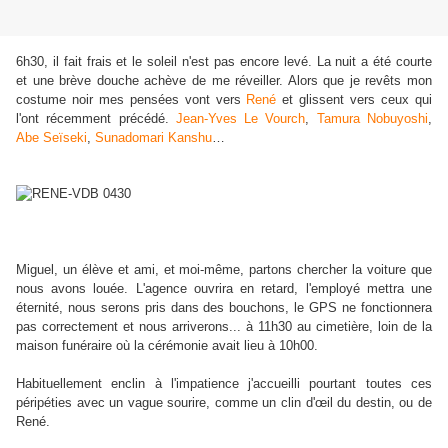
6h30, il fait frais et le soleil n'est pas encore levé. La nuit a été courte
et une brève douche achève de me réveiller. Alors que je revêts mon
costume noir mes pensées vont vers
René
et glissent vers ceux qui
l'ont récemment précédé.
Jean-Yves Le Vourch
,
Tamura Nobuyoshi
,
Abe Seïseki
,
Sunadomari Kanshu
…
Miguel, un élève et ami, et moi-même, partons chercher la voiture que
nous avons louée. L'agence ouvrira en retard, l'employé mettra une
éternité, nous serons pris dans des bouchons, le GPS ne fonctionnera
pas correctement et nous arriverons... à 11h30 au cimetière, loin de la
maison funéraire où la cérémonie avait lieu à 10h00.
Habituellement enclin à l'impatience j'accueilli pourtant toutes ces
péripéties avec un vague sourire, comme un clin d'œil du destin, ou de
René.