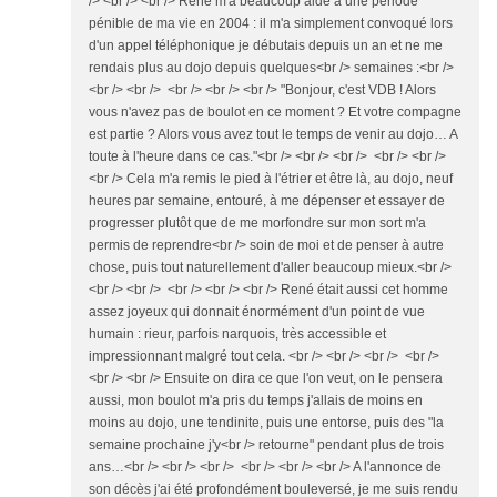
/> <br /> <br /> René m'a beaucoup aidé à une période
pénible de ma vie en 2004 : il m'a simplement convoqué lors
d'un appel téléphonique je débutais depuis un an et ne me
rendais plus au dojo depuis quelques<br /> semaines :<br />
<br /> <br /> <br /> <br /> <br /> "Bonjour, c'est VDB ! Alors
vous n'avez pas de boulot en ce moment ? Et votre compagne
est partie ? Alors vous avez tout le temps de venir au dojo… A
toute à l'heure dans ce cas."<br /> <br /> <br /> <br /> <br />
<br /> Cela m'a remis le pied à l'étrier et être là, au dojo, neuf
heures par semaine, entouré, à me dépenser et essayer de
progresser plutôt que de me morfondre sur mon sort m'a
permis de reprendre<br /> soin de moi et de penser à autre
chose, puis tout naturellement d'aller beaucoup mieux.<br />
<br /> <br /> <br /> <br /> <br /> René était aussi cet homme
assez joyeux qui donnait énormément d'un point de vue
humain : rieur, parfois narquois, très accessible et
impressionnant malgré tout cela. <br /> <br /> <br /> <br />
<br /> <br /> Ensuite on dira ce que l'on veut, on le pensera
aussi, mon boulot m'a pris du temps j'allais de moins en
moins au dojo, une tendinite, puis une entorse, puis des "la
semaine prochaine j'y<br /> retourne" pendant plus de trois
ans…<br /> <br /> <br /> <br /> <br /> <br /> A l'annonce de
son décès j'ai été profondément bouleversé, je me suis rendu