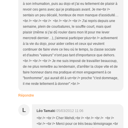
à son inhumation, puis au dojo et j'ai eu tellement de plaisir à
revoir ces gens avec qui je pratiquais avant. Je me<br />
sentais un peu décalé, honteux de mon manque d'assiduité…
<br /> <br /> <br /> <br /> <br /> <br /> J'ai repris depuis une
semaine, plein de courbatures, le souffle court, mais quel
plaisir (même si j'ai dû rouler dans mon lit pour me lever
mercredi dernier…), j'aimerai participer plus<br /> activement
à la vie du dojo, pour aider celles et ceux qui veulent
continuer de faire vivre ce lieu où le temps, la classe sociale
et d'autres "valeurs" n'ont pas tant d'importance que dehors.
<br /> <br /> <br /> Je me suis imposé de travailler beaucoup,
de ne plus remettre au lendemain, d'arrêter la clope vite et de
faire honneur dans ma pratique et mon engagement à ce
"bonhomme", qui aurait dit à un<br /> proche "c'est dommage,
il me reste tellement à donner".<br />
Répondre
L
Léo Tamaki
05/03/2012 11:06
<br /> <br /> Cher Mehdi,<br /> <br /> <br /> <br />
<br /> <br /> Merci pour ce très beau témoignage.<br