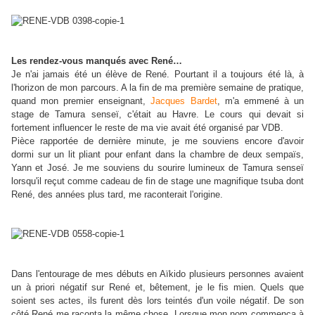
Les rendez-vous manqués avec René…
Je n'ai jamais été un élève de René. Pourtant il a toujours été là, à
l'horizon de mon parcours. A la fin de ma première semaine de pratique,
quand mon premier enseignant,
Jacques Bardet
, m'a emmené à un
stage de Tamura senseï, c'était au Havre. Le cours qui devait si
fortement influencer le reste de ma vie avait été organisé par VDB.
Pièce rapportée de dernière minute, je me souviens encore d'avoir
dormi sur un lit pliant pour enfant dans la chambre de deux sempaïs,
Yann et José. Je me souviens du sourire lumineux de Tamura senseï
lorsqu'il reçut comme cadeau de fin de stage une magnifique tsuba dont
René, des années plus tard, me raconterait l'origine.
Dans l'entourage de mes débuts en Aïkido plusieurs personnes avaient
un à priori négatif sur René et, bêtement, je le fis mien. Quels que
soient ses actes, ils furent dès lors teintés d'un voile négatif. De son
côté René me raconta la même chose. Lorsque mon nom commença à