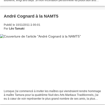
souvenir, vingt ans déjà. Si mon inclination personnelle va plutôt aux arts
japonais pour de multiples raisons,...
André Cognard à la NAMT5
Publié le 10/11/2011 à 00:01
Par
Léo Tamaki
Lorsque j'ai commencé à inviter les maîtres qui viendraient rendre hommage
à maître Tamura pour la quatrième Nuit des Arts Martiaux Traditionnels, j'ai
eu à cœur de voir représenter le plus grand nombre de ses amis, la plus
grande variété de courants....