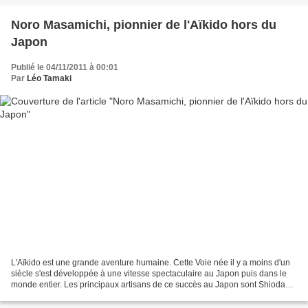
Noro Masamichi, pionnier de l'Aïkido hors du
Japon
Publié le 04/11/2011 à 00:01
Par
Léo Tamaki
L'Aïkido est une grande aventure humaine. Cette Voie née il y a moins d'un
siècle s'est développée à une vitesse spectaculaire au Japon puis dans le
monde entier. Les principaux artisans de ce succès au Japon sont Shioda
Gozo, Ueshiba Kisshomaru et Toheï...