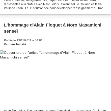
Cette année la prestigieuse JKA, Japan Karaté-do Association , sera
représentée à la NAMT avec Marc Feldis , Gwenhaël Le Rolland et Jean-
Philippe Léon . La JKA fut fondée pour développer l'enseignement du Karaté
de Funakoshi Gichin. Cette école prestigieuse...
L'hommage d'Alain Floquet à Noro Masamichi
senseï
Publié le 13/11/2011 à 00:01
Par
Léo Tamaki
Alain Floquet est l'un des grands noms français des arts martiaux. Pratiquant