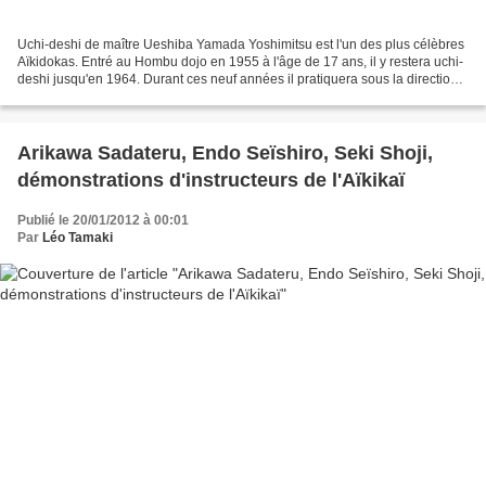
Uchi-deshi de maître Ueshiba Yamada Yoshimitsu est l'un des plus célèbres
Aïkidokas. Entré au Hombu dojo en 1955 à l'âge de 17 ans, il y restera uchi-
deshi jusqu'en 1964. Durant ces neuf années il pratiquera sous la direction
du fondateur de l'Aïkido,...
Arikawa Sadateru, Endo Seïshiro, Seki Shoji,
démonstrations d'instructeurs de l'Aïkikaï
Publié le 20/01/2012 à 00:01
Par
Léo Tamaki