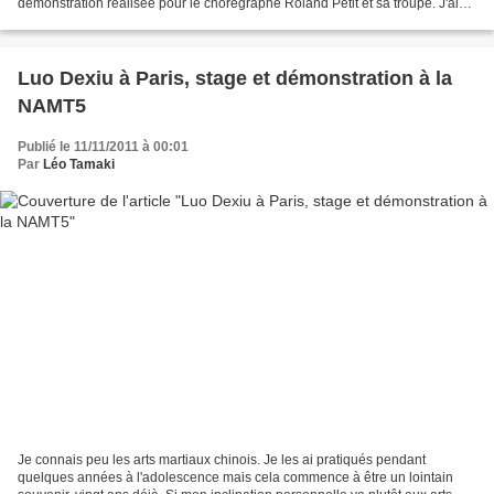
démonstration réalisée pour le chorégraphe Roland Petit et sa troupe. J'ai
beaucoup aimé ce film et la musique qui a...
Luo Dexiu à Paris, stage et démonstration à la
NAMT5
Publié le 11/11/2011 à 00:01
Par
Léo Tamaki
Je connais peu les arts martiaux chinois. Je les ai pratiqués pendant
quelques années à l'adolescence mais cela commence à être un lointain