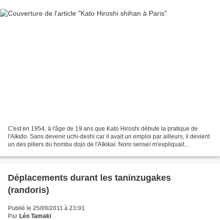
C'est en 1954, à l'âge de 19 ans que Kato Hiroshi débute la pratique de
l'Aïkido. Sans devenir uchi-deshi car il avait un emploi par ailleurs, il devient
un des piliers du hombu dojo de l'Aïkikaï. Noro senseï m'expliquait
récemment que Kato senseï passait...
Déplacements durant les taninzugakes
(randoris)
Publié le 25/09/2011 à 23:01
Par
Léo Tamaki