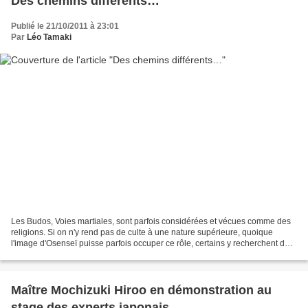
Des chemins différents…
Publié le 21/10/2011 à 23:01
Par
Léo Tamaki
Les Budos, Voies martiales, sont parfois considérées et vécues comme des
religions. Si on n'y rend pas de culte à une nature supérieure, quoique
l'image d'Osenseï puisse parfois occuper ce rôle, certains y recherchent des
réponse aux questions métaphysiques....
Maître Mochizuki Hiroo en démonstration au
stage des experts japonais