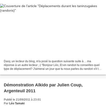
Davy, un lecteur du blog, m'a posé la question suivante suite à… ma
réponse à un autre lecteur ;-) "Bonjour Léo, Et en randori tu conseilles quel
type de déplacement? J'aimerai un jour que tu nous parles du randori s'il te
plait, ta façon d'appréhender...
Démonstration Aïkido par Julien Coup,
Argenteuil 2011
Publié le 21/09/2011 à 23:01
Par
Léo Tamaki