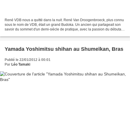
René VDB nous a quitté dans la nuit. René Van Droogenbroeck, plus connu
sous le nom de VDB, était un grand Budoka. Un ancien qui partageait son
savoir du sommet d'un demi-siècle de pratique, avec la passion du débutant
et l'exigence du maître. Une vie...
Yamada Yoshimitsu shihan au Shumeïkan, Bras
Publié le 22/01/2012 à 00:01
Par
Léo Tamaki