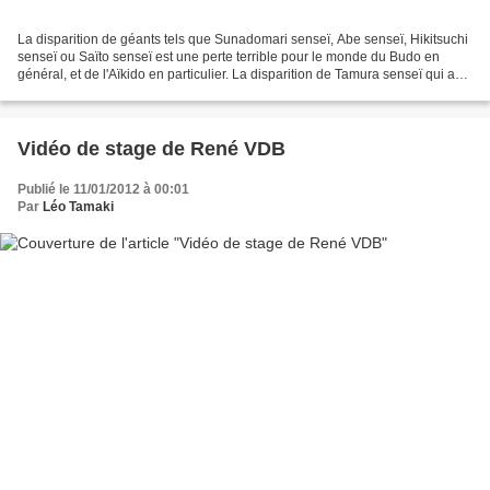
La disparition de géants tels que Sunadomari senseï, Abe senseï, Hikitsuchi
senseï ou Saïto senseï est une perte terrible pour le monde du Budo en
général, et de l'Aïkido en particulier. La disparition de Tamura senseï qui a
aussi eu un impact international,...
Vidéo de stage de René VDB
Publié le 11/01/2012 à 00:01
Par
Léo Tamaki