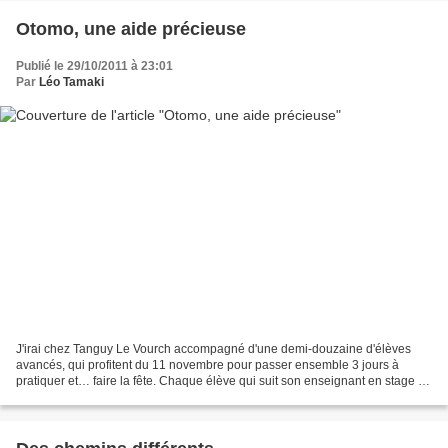
Otomo, une aide précieuse
Publié le 29/10/2011 à 23:01
Par
Léo Tamaki
J'irai chez Tanguy Le Vourch accompagné d'une demi-douzaine d'élèves
avancés, qui profitent du 11 novembre pour passer ensemble 3 jours à
pratiquer et… faire la fête. Chaque élève qui suit son enseignant en stage le
fait sans aucun doute pour pratiquer...