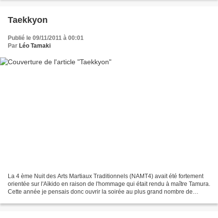
Taekkyon
Publié le 09/11/2011 à 00:01
Par
Léo Tamaki
La 4 ème Nuit des Arts Martiaux Traditionnels (NAMT4) avait été fortement
orientée sur l'Aïkido en raison de l'hommage qui était rendu à maître Tamura.
Cette année je pensais donc ouvrir la soirée au plus grand nombre de
disciplines différentes, jusqu'à...