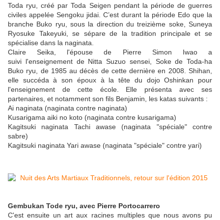
Toda ryu
,
créé par Toda Seigen pendant la période de guerres
civiles appelée Sengoku jidai. C’est durant la période Edo que la
branche Buko ryu, sous la direction du treizième soke, Suneya
Ryosuke Takeyuki, se sépare de la tradition principale et se
spécialise dans la naginata
.
Claire Seika, l'épouse de Pierre Simon Iwao a
suivi l'enseignement de Nitta Suzuo sensei, Soke de Toda-ha
Buko ryu
,
de 1985 au décès de cette dernière en 2008. Shihan,
elle succéda à son époux à la tête du dojo Oshinkan pour
l'enseignement de cette école
.
Elle présenta avec ses
partenaires, et notamment son fils Benjamin, les katas suivants :
Ai naginata (naginata contre naginata)
Kusarigama aiki no koto
(naginata contre kusarigama)
Kagitsuki naginata Tachi awase (naginata "spéciale" contre
sabre)
Kagitsuki naginata Yari awase (naginata "spéciale" contre yari)
Gembukan Tode ryu, avec Pierre Portocarrero
C'est ensuite un art aux racines multiples que nous avons pu