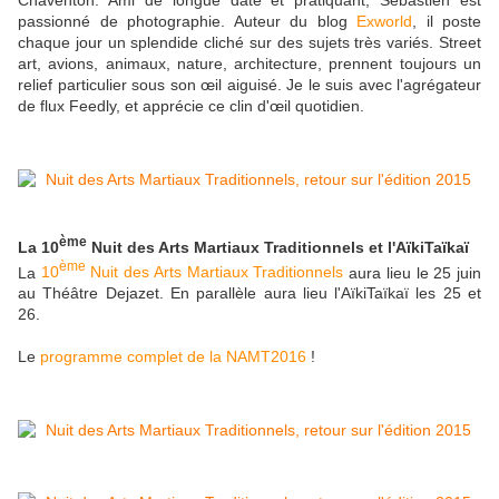
Chaventon. Ami de longue date et pratiquant, Sébastien est
passionné de photographie. Auteur du blog
Exworld
, il poste
chaque jour un splendide cliché sur des sujets très variés. Street
art, avions, animaux, nature, architecture, prennent toujours un
relief particulier sous son œil aiguisé. Je le suis avec l'agrégateur
de flux Feedly, et apprécie ce clin d'œil quotidien.
ème
La 10
Nuit des Arts Martiaux Traditionnels et l'AïkiTaïkaï
ème
La
10
Nuit des Arts Martiaux Traditionnels
aura lieu le 25 juin
au Théâtre Dejazet. En parallèle aura lieu l'AïkiTaïkaï les 25 et
26.
Le
programme complet de la NAMT2016
!