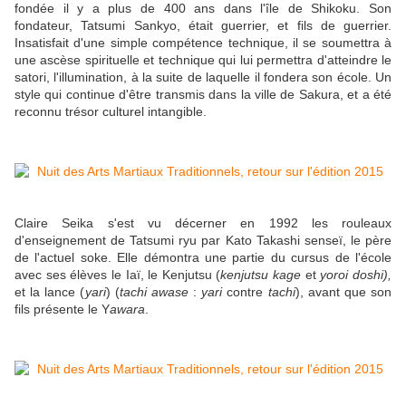
fondée il y a plus de 400 ans dans l'île de Shikoku. Son
fondateur, Tatsumi Sankyo, était guerrier, et fils de guerrier.
Insatisfait d'une simple compétence technique, il se soumettra à
une ascèse spirituelle et technique qui lui permettra d'atteindre le
satori, l'illumination, à la suite de laquelle il fondera son école. Un
style qui continue d'être transmis dans la ville de Sakura, et a été
reconnu trésor culturel intangible.
Claire Seika s'est vu décerner en 1992 les rouleaux
d'enseignement de Tatsumi ryu par Kato Takashi senseï, le père
de l'actuel soke. Elle démontra une partie du cursus de l'école
avec ses élèves le Iaï
,
le Kenjutsu (
kenjutsu kage
et
yoroi doshi),
et la lance (
yari
) (
tachi awase
:
yari
contre
tachi
), avant que son
fils présente le Y
awara
.