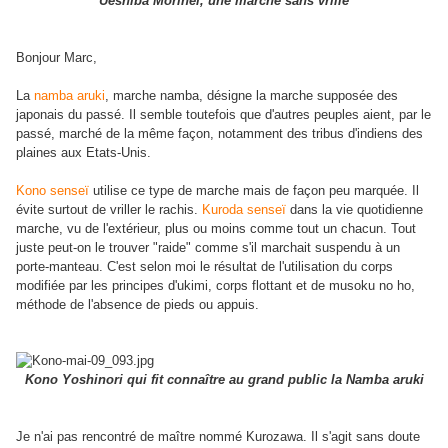
Ueshiba Moriheï, une marche sans vrille
Bonjour Marc,
La
namba aruki
, marche namba, désigne la marche supposée des
japonais du passé. Il semble toutefois que d'autres peuples aient, par le
passé, marché de la même façon, notamment des tribus d'indiens des
plaines aux Etats-Unis.
Kono senseï
utilise ce type de marche mais de façon peu marquée. Il
évite surtout de vriller le rachis.
Kuroda senseï
dans la vie quotidienne
marche, vu de l'extérieur, plus ou moins comme tout un chacun. Tout
juste peut-on le trouver "raide" comme s'il marchait suspendu à un
porte-manteau. C'est selon moi le résultat de l'utilisation du corps
modifiée par les principes d'ukimi, corps flottant et de musoku no ho,
méthode de l'absence de pieds ou appuis.
Kono Yoshinori qui fit connaître au grand public la Namba aruki
Je n'ai pas rencontré de maître nommé Kurozawa. Il s'agit sans doute