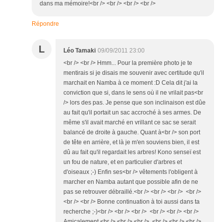
dans ma mémoire!<br /> <br /> <br /> <br />
Répondre
L
Léo Tamaki
09/09/2011 23:00
<br /> <br /> Hmm... Pour la première photo je te
mentirais si je disais me souvenir avec certitude qu'il
marchait en Namba à ce moment :D Cela dit j'ai la
conviction que si, dans le sens où il ne vrilait pas<br
/> lors des pas. Je pense que son inclinaison est dûe
au fait qu'il portait un sac accroché à ses armes. De
même s'il avait marché en vrillant ce sac se serait
balancé de droite à gauche. Quant à<br /> son port
de tête en arrière, et là je m'en souviens bien, il est
dû au fait qu'il regardait les arbres! Kono senseï est
un fou de nature, et en particulier d'arbres et
d'oiseaux ;-) Enfin ses<br /> vêtements l'obligent à
marcher en Namba autant que possible afin de ne
pas se retrouver débraillé.<br /> <br /> <br /> <br />
<br /> <br /> Bonne continuation à toi aussi dans ta
recherche ;-)<br /> <br /> <br /> <br /> <br /> <br />
Amicalement,<br /> <br /> <br /> <br /> <br /> <br />