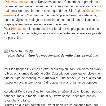
d'
Akuzawa senseï
ou de Kanazawa senseï. Concernant le premier et
d'après le peu que je connais de lui il vise à ne pas pousser dans le sol
mais cela n'est pas la même chose que flotter. S'il s'agit de
Kanazawa
senseï
je dirai qu'il a une marche que j'apprécie beaucoup, élégante,
digne et vigilante, mais je ne connais pas les détails de l'utilisation du
corps qu'il emploie et enseigne éventuellement.
Pour
Hino senseï
il insiste aussi sur le fait de ne pas pousser dans le
sol mais il marche de façon anodine vu de l'extérieur et n'essaie pas de
ne pas vriller.
Hino Akira intègre les mouvements de vrille dans sa pratique
Pour les frappes il y en a en effet beaucoup qui sont réalisées en ayant
le bras et la jambe du même côté. Cela dit, pour ceux qui emploient le
plus ce type de techniques, Akuzawa et Hino senseï, je les ai aussi vu
frapper en gyaku tsuki, c'est à dire avec le bras et la jambe opposés.
Kuroda et Kono senseï évitent en effet en général de vriller, non pas les
hanches, mais le rachis. Hino et Akuzawa senseï n'hésitent pas en
revanche à le faire.
D'après ce que j'en comprends, éviter de vriller les hanches n'est pas