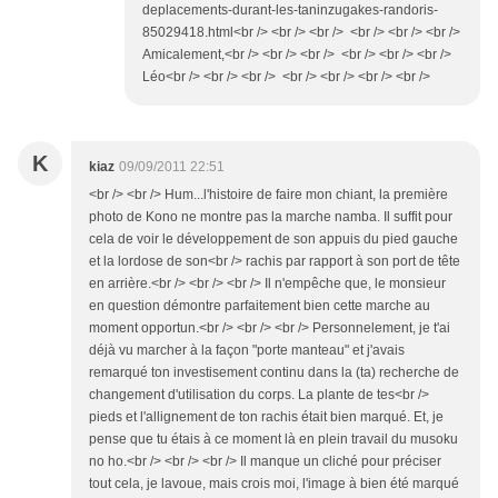
deplacements-durant-les-taninzugakes-randoris-
85029418.html<br /> <br /> <br /> <br /> <br /> <br />
Amicalement,<br /> <br /> <br /> <br /> <br /> <br />
Léo<br /> <br /> <br /> <br /> <br /> <br /> <br />
K
kiaz
09/09/2011 22:51
<br /> <br /> Hum...l'histoire de faire mon chiant, la première
photo de Kono ne montre pas la marche namba. Il suffit pour
cela de voir le développement de son appuis du pied gauche
et la lordose de son<br /> rachis par rapport à son port de tête
en arrière.<br /> <br /> <br /> Il n'empêche que, le monsieur
en question démontre parfaitement bien cette marche au
moment opportun.<br /> <br /> <br /> Personnelement, je t'ai
déjà vu marcher à la façon "porte manteau" et j'avais
remarqué ton investisement continu dans la (ta) recherche de
changement d'utilisation du corps. La plante de tes<br />
pieds et l'allignement de ton rachis était bien marqué. Et, je
pense que tu étais à ce moment là en plein travail du musoku
no ho.<br /> <br /> <br /> Il manque un cliché pour préciser
tout cela, je lavoue, mais crois moi, l'image à bien été marqué