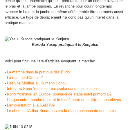
pense qu'il est indéniable qu'il est préférable pour un homme d'avancer
le bras et la jambe opposés. En revanche pour courir longtemps
avancer le bras et la jambe du même côté semble être au moins aussi
efficace. Ce type de déplacement n'a donc pas qu'un intérêt dans la
pratique martiale.
Kuroda Yasuji pratiquant le Kenjutsu
Voici pour finir une liste d'articles évoquant la marche:
-
La marche dans la pratique des Budo
-
La marche d'Osenseï
-
Ueshiba Moriheï au Kumano Hongu
-
Interview Kono Yoshinori, bujutsuka sans concessions
-
Kono Yoshinori en Europe, pourquoi ce stage est-il primordial?
-
Ce que notre marche trahit et le fossé entre un maître et ses élèves
-
Démonstration à la NAMT09
-
Le chemin d'Arthur Boorman vers la réappropriation de son corps