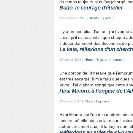
du temps toujours plus (sur)chargé, ma
Budo, le courage d'étudier
03 novembre 2016 ( #
Budo - Bujutsu
)
Il y a un peu plus d'un an, j'ai évoqué l
crois qu'il est essentiel que chaque ade
indépendamment des décennies de pratiq
Le kata, réflexions d'un cherc
22 janvier 2017 ( #
Budo - Bujutsu
, #
Internet
)
Une portion de l'itinéraire que j'emprun
est très escarpé. Il m'a fallu quelques
lièvre. J'ai d'abord songé que cette amél
Hirai Minoru, à l’origine de l’Aï
23 février 2017 ( #
Budo - Bujutsu
)
Hirai Minoru est l'un des maîtres mécon
mesure où elle nous éclaire sur l'histoir
autres arts martiaux, et la façon dont ell
Réflexions au sujet de Ki-Awa