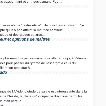
is passionnant et enthousiasmant. Pour...
a nécessité de "rester élève" . Je concluais en disant : "je
pte qui n'a pas atteint la maîtrise continue,
ue et des grades et titres...
heur et opinions de maîtres
te plusieurs fois par semaine pour aller au dojo, à Valence,
 mois pour passer du rythme de l'escargot à celui du
ioration était due à...
kido
nus de l'Aïkido. L'étude de sa vie est intéressante dans la
e de l'Aïkido, la place qu'occupait la discipline parmi les
e était perçue....
se