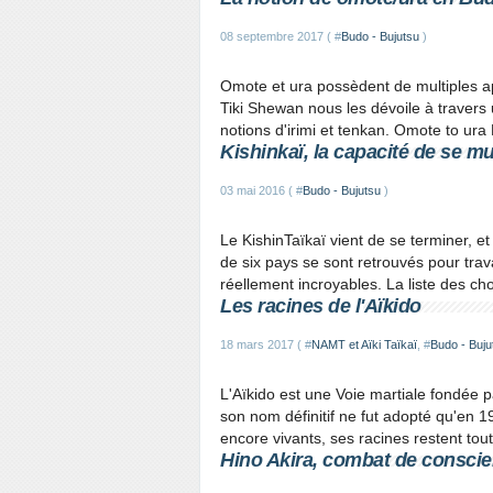
08 septembre 2017 ( #
Budo - Bujutsu
)
Omote et ura possèdent de multiples a
Tiki Shewan nous les dévoile à travers 
notions d'irimi et tenkan. Omote to ura 
Kishinkaï, la capacité de se mul
03 mai 2016 ( #
Budo - Bujutsu
)
Le KishinTaïkaï vient de se terminer, e
de six pays se sont retrouvés pour trav
réellement incroyables. La liste des ch
Les racines de l'Aïkido
18 mars 2017 ( #
NAMT et Aïki Taïkaï
, #
Budo - Buju
L'Aïkido est une Voie martiale fondée 
son nom définitif ne fut adopté qu'en
encore vivants, ses racines restent tou
Hino Akira, combat de conscien