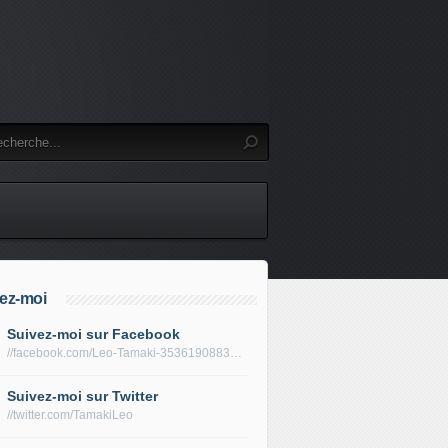
ez-moi
Suivez-moi sur Facebook
//facebook.com/Leo-Tamaki-353619088319688/
Suivez-moi sur Twitter
//twitter.com/TamakiLeo