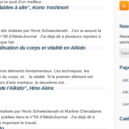
on jouit d’un meilleur...
ables à aïte", Kono Yoshinori
News
 été réalisée par Horst Schwieckerath . J'en ai assuré la
n°48 d'AikidoJournal . J'ai déjà dit à plusieurs reprises à
Abonn
que fait...
articl
lisation du corps et vitalité en Aïkido
Pag
trois éléments fondamentaux. Les techniques, les
n du corps, et… la vitalité. Si le premier élément est
AIK
s d'arts martiaux, le deuxième est...
 de l'Aïkido", Hino Akira
AIK
Lie
é réalisée par Horst Schwieckerath et Martine Chéradame.
é publiée dans le n°54 d'AikidoJournal . J'ai déjà dit à
Caté
 important le travail...
do