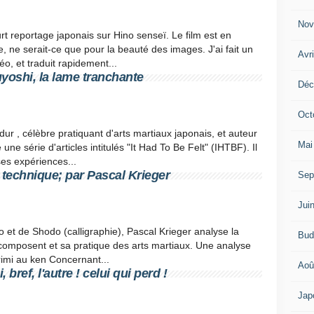
Nov
t reportage japonais sur Hino senseï. Le film est en
ue, ne serait-ce que pour la beauté des images. J'ai fait un
Avr
o, et traduit rapidement...
buyoshi, la lame tranchante
Déc
Oct
dur , célèbre pratiquant d'arts martiaux japonais, et auteur
Mai
une série d'articles intitulés "It Had To Be Felt" (IHTBF). Il
ses expériences...
t technique; par Pascal Krieger
Sep
Jui
o et de Shodo (calligraphie), Pascal Krieger analyse la
Bud
la composent et sa pratique des arts martiaux. Une analyse
rimi au ken Concernant...
Aoû
 bref, l'autre ! celui qui perd !
Jap