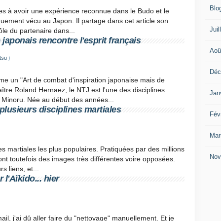
Blo
tes à avoir une expérience reconnue dans le Budo et le
nguement vécu au Japon. Il partage dans cet article son
Juil
ôle du partenaire dans...
 japonais rencontre l'esprit français
Aoû
tsu
)
Déc
mme un "Art de combat d'inspiration japonaise mais de
ître Roland Hernaez, le NTJ est l'une des disciplines
Jan
 Minoru. Née au début des années...
plusieurs disciplines martiales
Fév
Mar
ies martiales les plus populaires. Pratiquées par des millions
Nov
nt toutefois des images très différentes voire opposées.
s liens, et...
l'Aïkido... hier
l, j'ai dû aller faire du "nettoyage" manuellement. Et je