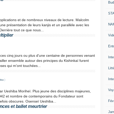
Bud
ST
pplications et de nombreux niveaux de lecture. Malcolm
NAM
une présentation de leurs kanjis et un parallèle avec les
Derrière tout ce que nous...
tiplier
Vid
Ent
t ces cinq jours ou plus d'une centaine de personnes venant
Int
ailler ensemble autour des principes du Kishinkaï furent
oses qui m'ont touchées...
Litt
Inte
tsu
)
Voy
par Ueshiba Moriheï. Plus jeune des disciplines majeures,
 1942 et nombre de contemporains du Fondateur sont
Fév
tefois obscures. Osenseï Ueshiba...
ces et ballet meurtrier
Jan