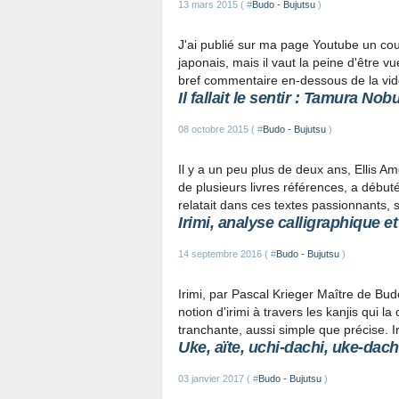
13 mars 2015 ( #
Budo - Bujutsu
)
J'ai publié sur ma page Youtube un cour
japonais, mais il vaut la peine d'être v
bref commentaire en-dessous de la vidé
Il fallait le sentir : Tamura No
08 octobre 2015 ( #
Budo - Bujutsu
)
Il y a un peu plus de deux ans, Ellis Am
de plusieurs livres références, a débuté 
relatait dans ces textes passionnants, 
Irimi, analyse calligraphique e
14 septembre 2016 ( #
Budo - Bujutsu
)
Irimi, par Pascal Krieger Maître de Bud
notion d'irimi à travers les kanjis qui 
tranchante, aussi simple que précise. I
Uke, aïte, uchi-dachi, uke-dachi,
03 janvier 2017 ( #
Budo - Bujutsu
)