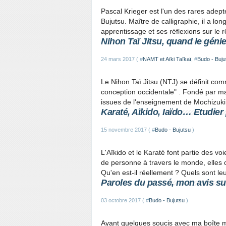
Pascal Krieger est l'un des rares adep
Bujutsu. Maître de calligraphie, il a lo
apprentissage et ses réflexions sur le r
Nihon Taï Jitsu, quand le génie
24 mars 2017 ( #
NAMT et Aïki Taïkaï
, #
Budo - Buju
Le Nihon Taï Jitsu (NTJ) se définit co
conception occidentale" . Fondé par ma
issues de l'enseignement de Mochizuki
Karaté, Aïkido, Iaïdo… Etudier 
15 novembre 2017 ( #
Budo - Bujutsu
)
L'Aïkido et le Karaté font partie des vo
de personne à travers le monde, elles o
Qu'en est-il réellement ? Quels sont leur
Paroles du passé, mon avis sur 
03 octobre 2017 ( #
Budo - Bujutsu
)
Ayant quelques soucis avec ma boîte mai