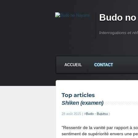
Budo no
Interrogations et réf
ACCUEIL
CONTACT
Top articles
Shiken (examen)
28 août 2015 ( #
Budo - Bujutsu
)
"Ressentir de la vanité par rapport à s
sentiment de supériorité envers une per