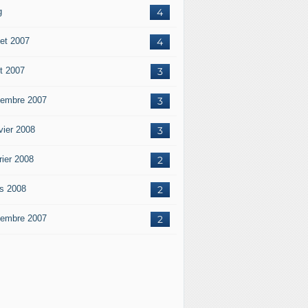
g
4
let 2007
4
t 2007
3
embre 2007
3
vier 2008
3
rier 2008
2
s 2008
2
embre 2007
2