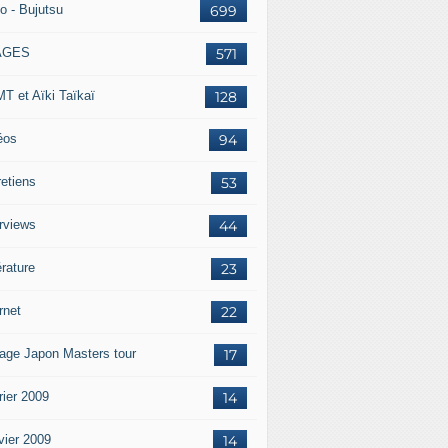
o - Bujutsu
699
AGES
571
T et Aïki Taïkaï
128
éos
94
retiens
53
erviews
44
érature
23
rnet
22
age Japon Masters tour
17
rier 2009
14
vier 2009
14