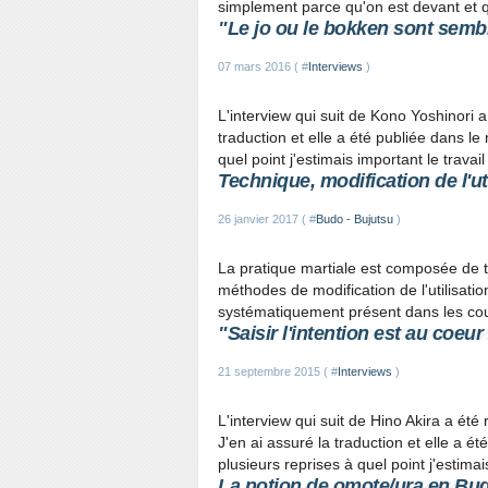
simplement parce qu'on est devant et qu’
"Le jo ou le bokken sont sembl
07 mars 2016 ( #
Interviews
)
L'interview qui suit de Kono Yoshinori a
traduction et elle a été publiée dans le 
quel point j'estimais important le travail 
Technique, modification de l'uti
26 janvier 2017 ( #
Budo - Bujutsu
)
La pratique martiale est composée de 
méthodes de modification de l'utilisatio
systématiquement présent dans les cour
"Saisir l'intention est au coeur
21 septembre 2015 ( #
Interviews
)
L'interview qui suit de Hino Akira a ét
J'en ai assuré la traduction et elle a ét
plusieurs reprises à quel point j'estimais
La notion de omote/ura en Bu