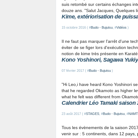
suis retombé sur certains échanges inté
douze ans. "Salut Jacques, Quelques li
Kime, extériorisation de puis
15 octobre 2016 ( #
Budo - Bujutsu
, #
Vidéos
)
Il ne faut pas marquer l'arrêt d'une te
éviter de se figer lors d'exécution tech
notion de kime très présente en Karaté,
Kono Yoshinori, Sagawa Yukiy
07 février 2017 ( #
Budo - Bujutsu
)
"Hi Leo,i have heard Kono Yoshinori 
that he regarded Okamoto as higher lev
what he felt was different from Okamot
Calendrier Léo Tamaki saison
23 août 2017 ( #
STAGES
, #
Budo - Bujutsu
, #
NAMT e
Tous les évènements de la saison 2017
venir sur : 5 continents, dans 12 pays