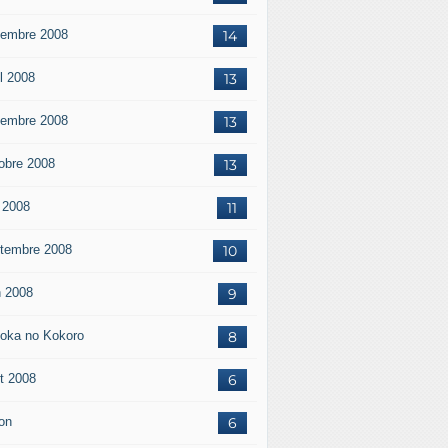
embre 2008
14
il 2008
13
embre 2008
13
obre 2008
13
 2008
11
tembre 2008
10
n 2008
9
oka no Kokoro
8
t 2008
6
on
6