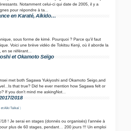
ressants. Notamment celui-ci qui date de 2005, il y a
gnes pour répondre à ta...
sance en Karaté, Aïkido…
chnique, sous forme de kimé. Pourquoi ? Parce qu'il faut
nique. Voici une brève vidéo de Tokitsu Kenji, où il aborde la
 en se référant...
oshi et Okamoto Seïgo
sensei met both Sagawa Yukiyoshi and Okamoto Seigo,and
el...Is that true? Did he ever mention how Sagawa felt or
o? If you don't mind me askingNot...
 2017/2018
t Aïki Taïkaï
)
/18 ! Je serai en stages (donnés ou organisés) l'année à
, pour plus de 60 stages, pendant… 200 jours !!! Un emploi