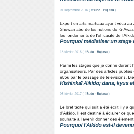
01 septembre 2016 ( #
Budo - Bujutsu
)
Expert en arts martiaux ayant vécu au 
Shewan aborde les notions de Ki-Awase 
les fondements de l'efficacité de l'Aïkid
Pourquoi médiatiser un stage 
18 février 2015 ( #
Budo - Bujutsu
)
Parmi les stages que je donne durant l
organisateurs. Par des articles publiés
et/ou par le passage de télévisions. Bi
Kishinkaï Aïkido; dans, kyus e
05 février 2017 ( #
Budo - Bujutsu
)
Le bref texte qui suit a été écrit il y a
d'Aïkido. Il est destiné à éclairer ce que
souhaite à l'avenir donner des élément
Pourquoi l'Aikido est-il devenu